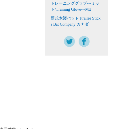
トレーニンググラブ---ミッ
ト/Training Glove---Mtt
硬式木製バット Prairie Stick
s Bat Company カナダ