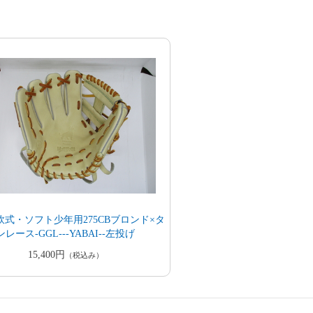
軟式・ソフト少年用275CBブロンド×タ
ンレース-GGL---YABAI--左投げ
15,400円
（税込み）